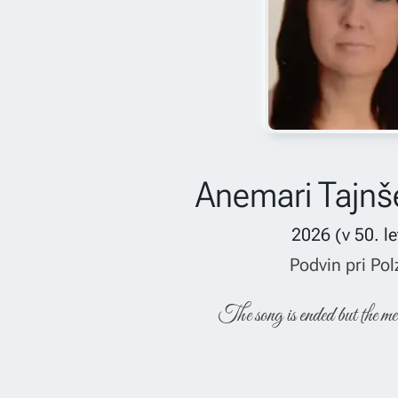
Anemari Tajnš
2026
(v
50
. l
Podvin pri Pol
The song is ended but the me