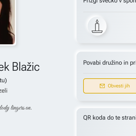
Prižgi svečko v spo
Povabi družino in pri
ek Blažic
etu)
Obvesti jih
zeli
lody lingers on.
QR koda do te stran