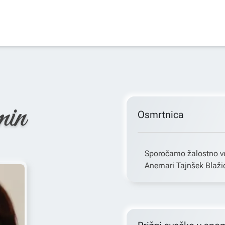
min
Osmrtnica
Sporočamo žalostno ve
Anemari Tajnšek Blažic