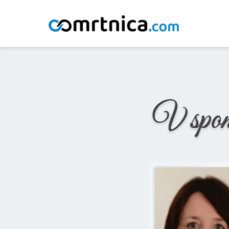
Domov
/
Osmrtnice
/
Anemari Tajnšek Blažic
V spo