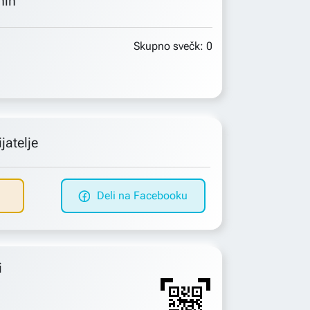
min
Skupno svečk:
0
jatelje
Deli na Facebooku
i