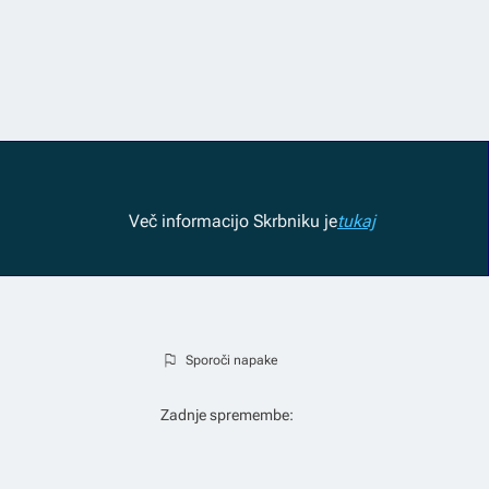
Več informacij
o Skrbniku je
tukaj
Sporoči napake
Zadnje spremembe: