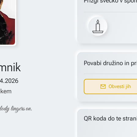
Prižgi svečko v spo
Povabi družino in pri
mnik
04.2026
Obvesti jih
škem
lody lingers on.
QR koda do te stran