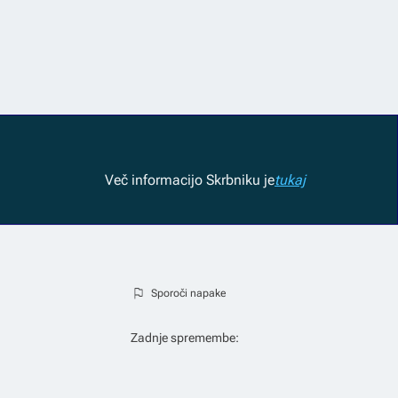
Več informacij
o Skrbniku je
tukaj
Sporoči napake
Zadnje spremembe: