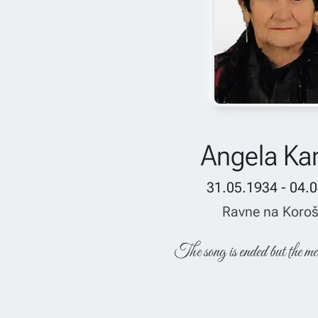
Angela Ka
31.05.1934 - 04.
Ravne na Koro
The song is ended but the me