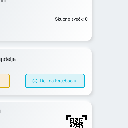
min
Skupno svečk:
0
jatelje
Deli na Facebooku
i