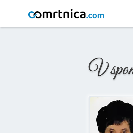
Domov
/
Osmrtnice
/
Angela Kamnik
V spo