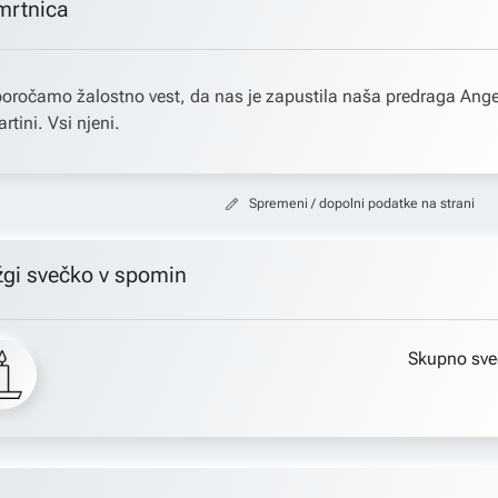
mrtnica
oročamo žalostno vest, da nas je zapustila naša predraga Ang
rtini. Vsi njeni.
Spremeni / dopolni podatke na strani
žgi svečko v spomin
Skupno sve