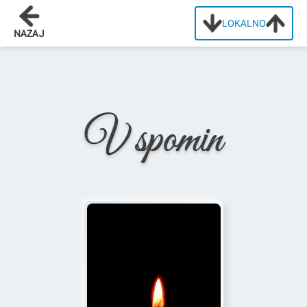
LOKALNO
Domov
/
Osmrtnice
/
Angela Martini
NAZAJ
V spomin