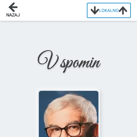
LOKALNO
Domov
/
Osmrtnice
/
Ante Golemović
NAZAJ
V spomin