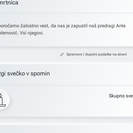
mrtnica
oročamo žalostno vest, da nas je zapustil naš predragi Ante
lemović. Vsi njegovi.
Spremeni / dopolni podatke na strani
žgi svečko v spomin
Skupno sve