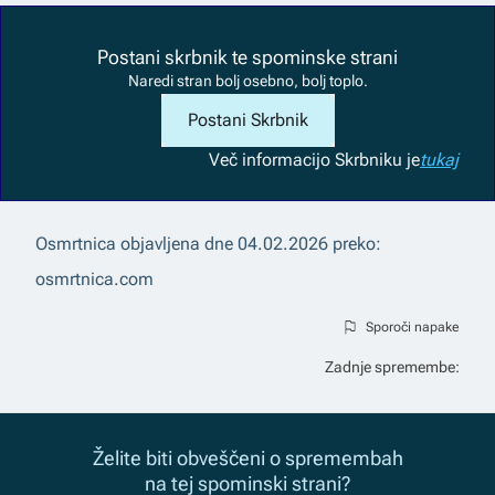
Postani skrbnik te spominske strani
Naredi stran bolj osebno, bolj toplo.
Postani Skrbnik
Več informacij
o Skrbniku je
tukaj
Osmrtnica objavljena dne
04.02.2026
preko:
osmrtnica.com
Sporoči napake
Zadnje spremembe:
Želite biti obveščeni o spremembah
na tej spominski strani?