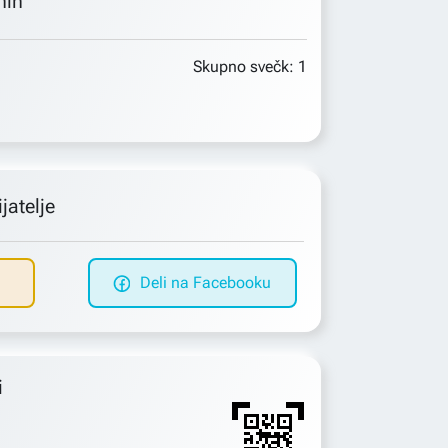
min
Skupno svečk:
1
jatelje
Deli na Facebooku
i