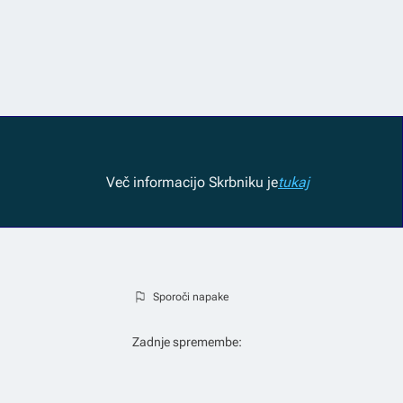
Več informacij
o Skrbniku je
tukaj
Sporoči napake
Zadnje spremembe: