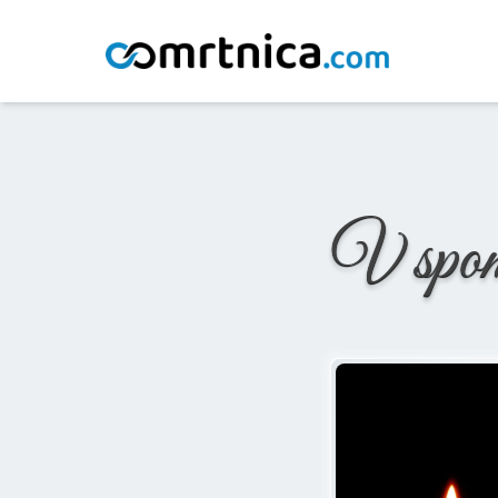
Domov
/
Osmrtnice
/
Anton Aleš
V spo