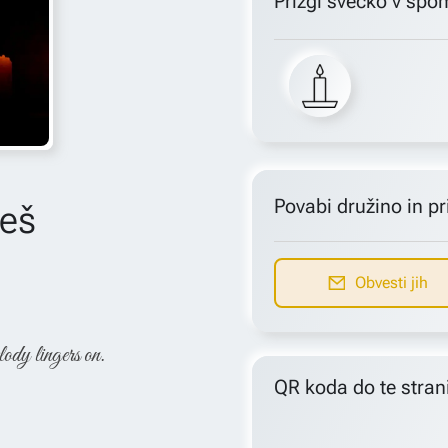
Prižgi svečko v spo
Povabi družino in pri
leš
Obvesti jih
lody lingers on.
QR koda do te stran