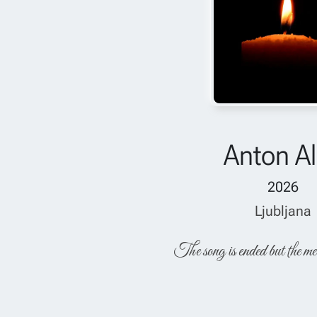
Anton A
2026
Ljubljana
The song is ended but the me