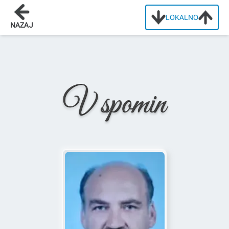
LOKALNO
Domov
/
Osmrtnice
/
Anton Alič
NAZAJ
V spomin