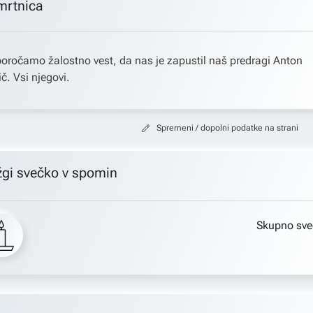
mrtnica
oročamo žalostno vest, da nas je zapustil naš predragi Anton
ič. Vsi njegovi.
Spremeni / dopolni podatke na strani
žgi svečko v spomin
Skupno sve