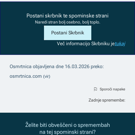
Postani skrbnik te spominske strani
Naredi stran bolj osebno, bolj toplo.
Postani Skrbnik
Več informacij
o Skrbniku je
tukaj
Osmrtnica objavljena dne
16.03.2026
preko:
osmrtnica.com
(vir)
Sporoči napake
Zadnje spremembe:
Želite biti obveščeni o spremembah
na tej spominski strani?