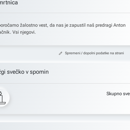
mrtnica
oročamo žalostno vest, da nas je zapustil naš predragi Anton
čnik. Vsi njegovi.
Spremeni / dopolni podatke na strani
žgi svečko v spomin
Skupno sve