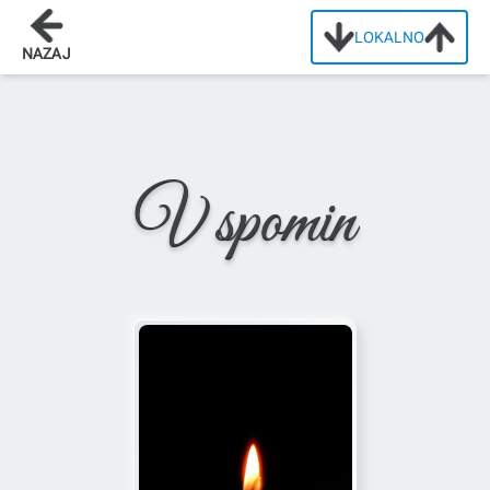
LOKALNO
Domov
/
Osmrtnice
/
Anton Gačnik
NAZAJ
V spomin