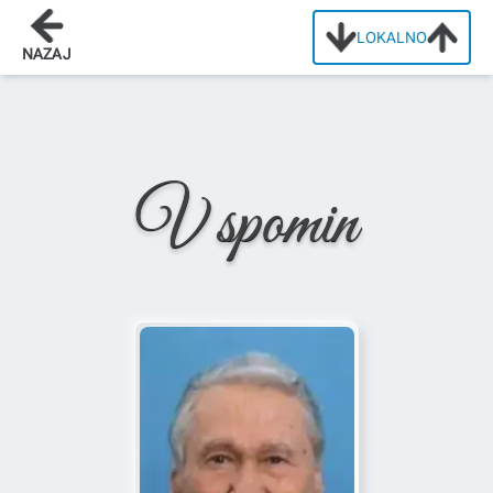
LOKALNO
Domov
/
Osmrtnice
/
Anton Javornik
NAZAJ
V spomin