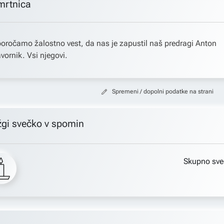
mrtnica
oročamo žalostno vest, da nas je zapustil naš predragi Anton
vornik. Vsi njegovi.
Spremeni / dopolni podatke na strani
žgi svečko v spomin
Skupno sve