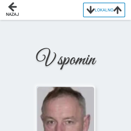
LOKALNO
Domov
/
Osmrtnice
/
Anton Mikolič
NAZAJ
V spomin