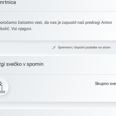
mrtnica
oročamo žalostno vest, da nas je zapustil naš predragi Anton
količ. Vsi njegovi.
Spremeni / dopolni podatke na strani
žgi svečko v spomin
Skupno sve