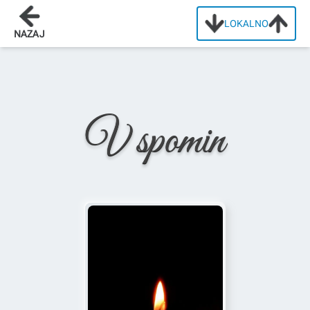
LOKALNO
Domov
/
Osmrtnice
/
Anton Pavliha
NAZAJ
V spomin