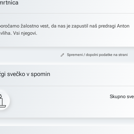
mrtnica
oročamo žalostno vest, da nas je zapustil naš predragi Anton
vliha. Vsi njegovi.
Spremeni / dopolni podatke na strani
žgi svečko v spomin
Skupno sve