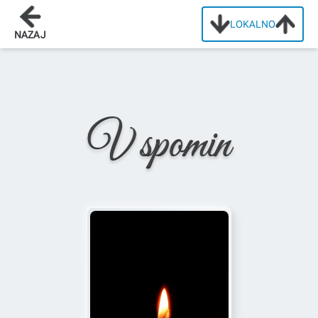
LOKALNO
Domov
/
Osmrtnice
/
Anton Skubic
NAZAJ
V spomin