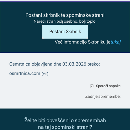
Postani skrbnik te spominske strani
Naredi stran bolj osebno, bolj toplo.
Postani Skrbnik
Več informacij
o Skrbniku je
tukaj
Osmrtnica objavljena dne
03.03.2026
preko:
osmrtnica.com
(vir)
Sporoči napake
Zadnje spremembe:
Želite biti obveščeni o spremembah
na tej spominski strani?