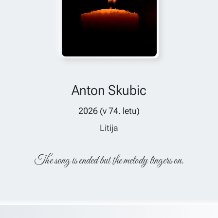
Anton Skubic
2026
(v
74
. letu)
Litija
The song is ended but the melody lingers on.