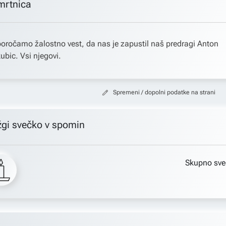
mrtnica
oročamo žalostno vest, da nas je zapustil naš predragi Anton
ubic. Vsi njegovi.
Spremeni / dopolni podatke na strani
žgi svečko v spomin
Skupno sve