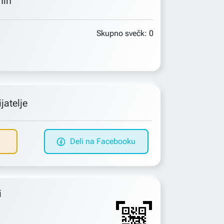
min
Skupno svečk:
0
jatelje
Deli na Facebooku
i