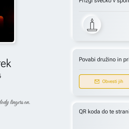
Prižgi svečko v spo
Povabi družino in pri
rek
5
Obvesti jih
lody lingers on.
QR koda do te stran