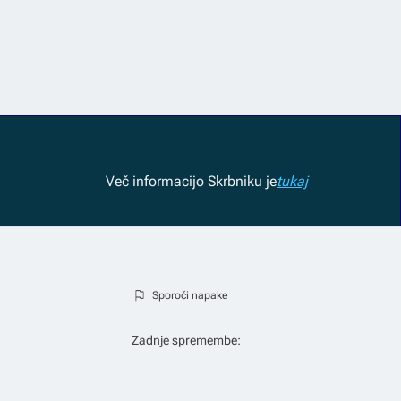
Več informacij
o Skrbniku je
tukaj
Sporoči napake
Zadnje spremembe: