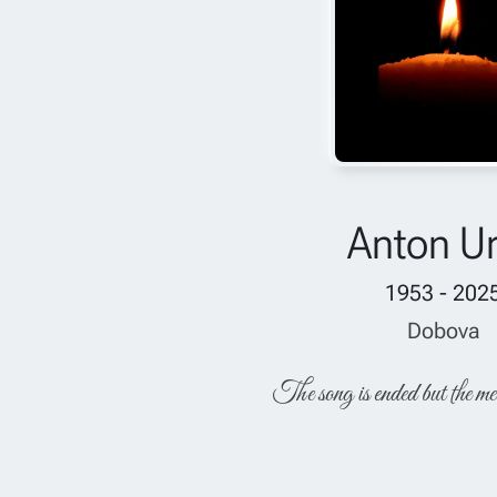
Anton U
1953 - 202
Dobova
The song is ended but the me