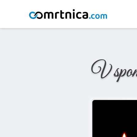
Domov
/
Osmrtnice
/
Anton Urek
V spo