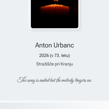
Anton Urbanc
2026
(v
73
. letu)
Stražišče pri Kranju
The song is ended but the melody lingers on.