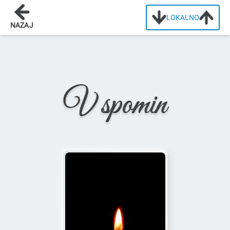
LOKALNO
Domov
/
Osmrtnice
/
Anton Urbanc
NAZAJ
V spomin