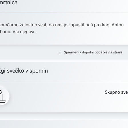
mrtnica
oročamo žalostno vest, da nas je zapustil naš predragi Anton
banc. Vsi njegovi.
Spremeni / dopolni podatke na strani
žgi svečko v spomin
Skupno sve