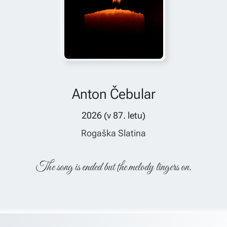
Anton Čebular
2026
(v
87
. letu)
Rogaška Slatina
The song is ended but the melody lingers on.