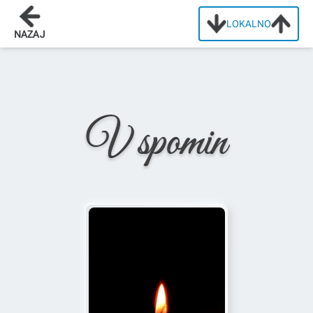
LOKALNO
Domov
/
Osmrtnice
/
Anton Čebular
NAZAJ
V spomin