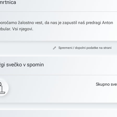
mrtnica
oročamo žalostno vest, da nas je zapustil naš predragi Anton
bular. Vsi njegovi.
Spremeni / dopolni podatke na strani
žgi svečko v spomin
Skupno sve