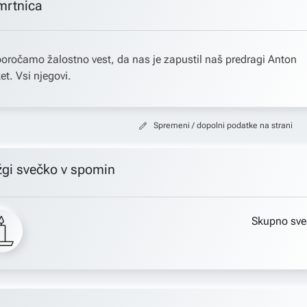
mrtnica
oročamo žalostno vest, da nas je zapustil naš predragi Anton
et. Vsi njegovi.
Spremeni / dopolni podatke na strani
žgi svečko v spomin
Skupno sve