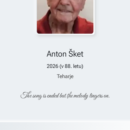
Anton Šket
2026
(v
88
. letu)
Teharje
The song is ended but the melody lingers on.