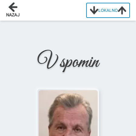
LOKALNO
Domov
/
Osmrtnice
/
Anton Šket
NAZAJ
V spomin