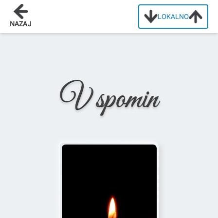
LOKALNO
Domov
/
Osmrtnice
/
Mojca Slanc
NAZAJ
V spomin