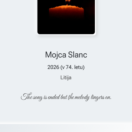
Mojca Slanc
2026
(v
74
. letu)
Litija
The song is ended but the melody lingers on.