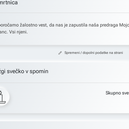
mrtnica
oročamo žalostno vest, da nas je zapustila naša predraga Moj
anc. Vsi njeni.
Spremeni / dopolni podatke na strani
žgi svečko v spomin
Skupno sve