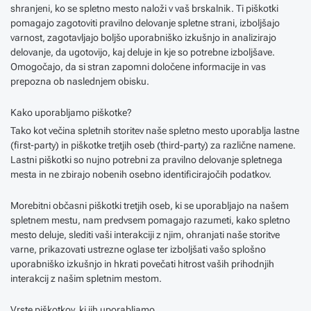
shranjeni, ko se spletno mesto naloži v vaš brskalnik. Ti piškotki
pomagajo zagotoviti pravilno delovanje spletne strani, izboljšajo
varnost, zagotavljajo boljšo uporabniško izkušnjo in analizirajo
delovanje, da ugotovijo, kaj deluje in kje so potrebne izboljšave.
Omogočajo, da si stran zapomni določene informacije in vas
prepozna ob naslednjem obisku.
Kako uporabljamo piškotke?
Tako kot večina spletnih storitev naše spletno mesto uporablja lastne
(first-party) in piškotke tretjih oseb (third-party) za različne namene.
Lastni piškotki so nujno potrebni za pravilno delovanje spletnega
mesta in ne zbirajo nobenih osebno identificirajočih podatkov.
Morebitni občasni piškotki tretjih oseb, ki se uporabljajo na našem
spletnem mestu, nam predvsem pomagajo razumeti, kako spletno
mesto deluje, slediti vaši interakciji z njim, ohranjati naše storitve
varne, prikazovati ustrezne oglase ter izboljšati vašo splošno
uporabniško izkušnjo in hkrati povečati hitrost vaših prihodnjih
interakcij z našim spletnim mestom.
Vrste piškotkov, ki jih uporabljamo