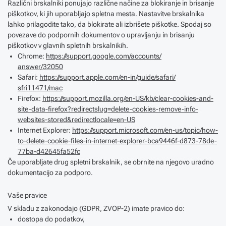
Različni brskalniki ponujajo različne načine za blokiranje in brisanje
piškotkov, ki jih uporabljajo spletna mesta. Nastavitve brskalnika
lahko prilagodite tako, da blokirate ali izbrišete piškotke. Spodaj so
povezave do podpornih dokumentov o upravljanju in brisanju
piškotkov v glavnih spletnih brskalnikih.
Chrome:
https://support.google.com/accounts/
answer/32050
Safari:
https://support.apple.com/en-in/guide/safari/
sfri11471/mac
Firefox:
https://support.mozilla.org/en-US/kb/clear-cookies-and-
site-data-firefox?redirectslug=delete-cookies-remove-info-
websites-stored&redirectlocale=en-US
Internet Explorer:
https://support.microsoft.com/en-us/topic/how-
to-delete-cookie-files-in-internet-explorer-bca9446f-d873-78de-
77ba-d42645fa52fc
Če uporabljate drug spletni brskalnik, se obrnite na njegovo uradno
dokumentacijo za podporo.
Vaše pravice
V skladu z zakonodajo (GDPR, ZVOP-2) imate pravico do:
dostopa do podatkov,