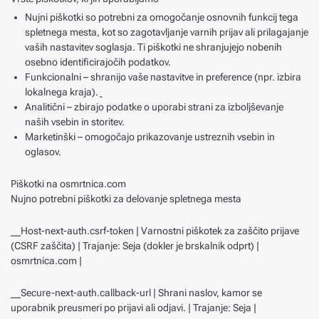
Nujni piškotki so potrebni za omogočanje osnovnih funkcij tega
spletnega mesta, kot so zagotavljanje varnih prijav ali prilagajanje
vaših nastavitev soglasja. Ti piškotki ne shranjujejo nobenih
osebno identificirajočih podatkov.
Funkcionalni – shranijo vaše nastavitve in preference (npr. izbira
lokalnega kraja). ̰
Analitični – zbirajo podatke o uporabi strani za izboljševanje
naših vsebin in storitev.
Marketinški – omogočajo prikazovanje ustreznih vsebin in
oglasov.
Piškotki na osmrtnica.com
Nujno potrebni piškotki za delovanje spletnega mesta
__Host-next-auth.csrf-token | Varnostni piškotek za zaščito prijave
(CSRF zaščita) | Trajanje: Seja (dokler je brskalnik odprt) |
osmrtnica.com |
__Secure-next-auth.callback-url | Shrani naslov, kamor se
uporabnik preusmeri po prijavi ali odjavi. | Trajanje: Seja |