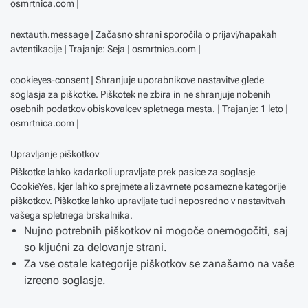
osmrtnica.com |
nextauth.message | Začasno shrani sporočila o prijavi/napakah
avtentikacije | Trajanje: Seja | osmrtnica.com |
cookieyes-consent | Shranjuje uporabnikove nastavitve glede
soglasja za piškotke. Piškotek ne zbira in ne shranjuje nobenih
osebnih podatkov obiskovalcev spletnega mesta. | Trajanje: 1 leto |
osmrtnica.com |
Upravljanje piškotkov
Piškotke lahko kadarkoli upravljate prek pasice za soglasje
CookieYes, kjer lahko sprejmete ali zavrnete posamezne kategorije
piškotkov. Piškotke lahko upravljate tudi neposredno v nastavitvah
vašega spletnega brskalnika.
Nujno potrebnih piškotkov ni mogoče onemogočiti, saj
so ključni za delovanje strani.
Za vse ostale kategorije piškotkov se zanašamo na vaše
izrecno soglasje.